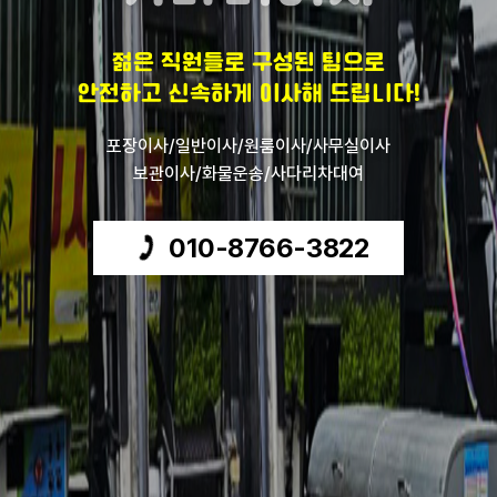
젊은 직원들로 구성된 팀으로
안전하고 신속하게 이사해 드립니다!
포장이사/일반이사/원룸이사/사무실이사
보관이사/화물운송/사다리차대여
010-8766-3822