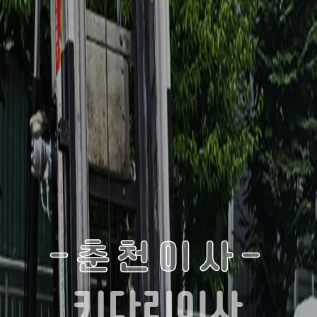
-춘천이사-
키다리이사